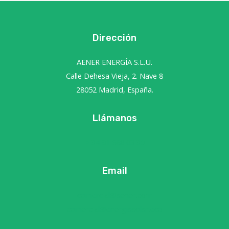
Dirección
AENER ENERGÍA S.L.U.
Calle Dehesa Vieja, 2. Nave 8
28052 Madrid, España.
Llámanos
+ 34 91 668 03 30
Email
comercial@aener.com
comercial@energiasolar.eco